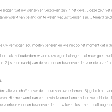
st te leggen wat uw wensen en verzoeken zijn in het geval u deze zelf nie
u samenwerkt van belang om te weten wat uw wensen zijn. Uiteraard geld
ie uw vermogen zou moeten beheren en wie niet op het moment dat u dit 
 door ziekte of ouderdom waarin u uw eigen belangen niet meer goed kunt 
Zij stellen daarbij aan de rechter een bewindvoerder voor die u zelf per 
g.
formatie verschaffen over de inhoud van uw testament. Bij gebrek aan an
ren. Hiermee wordt dan een bewindvoerder benoemd, en wellicht niet de
jke voorkeur voor een bewindvoerder in uw levenstestament heeft opgen