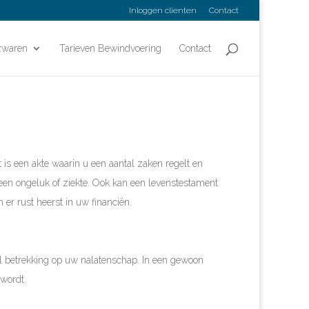
Inloggen clienten
Contact
zwaren
Tarieven Bewindvoering
Contact
is een akte waarin u een aantal zaken regelt en
ij een ongeluk of ziekte. Ook kan een levenstestament
 er rust heerst in uw financiën.
al betrekking op uw nalatenschap. In een gewoon
 wordt.