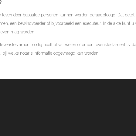
?
leven door bepaalde personen kunnen worden geraadpleegd. Dat geldt ni
en, een bewindvoerder of bijvoorbeeld een executeur. In de akte kunt u va
gegeven mag worden
 levenstestament nodig heeft of wil weten of er een levenstestament is, da
a, bij welke notaris informatie opgevraagd kan worden.