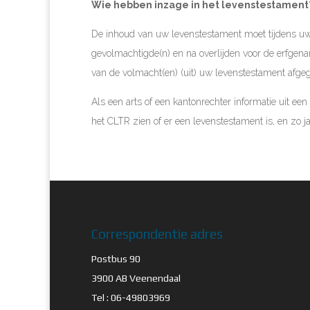
Wie hebben inzage in het levenstestament
De inhoud van uw levenstestament moet tijdens uw 
gevolmachtigde(n) en na overlijden voor de erfgenam
van de volmacht(en) (uit) uw levenstestament af
Als een arts of een kantonrechter informatie uit een
het CLTR zien of er een levenstestament is, en zo j
Correspondentie adres
Postbus 90
3900 AB Veenendaal
Tel : 06-49803969