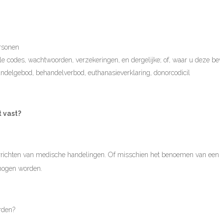
rsonen
le codes, wachtwoorden, verzekeringen, en dergelijke; of, waar u deze be
ndelgebod, behandelverbod, euthanasieverklaring, donorcodicil
 vast?
errichten van medische handelingen. Of misschien het benoemen van een
 mogen worden.
rden?