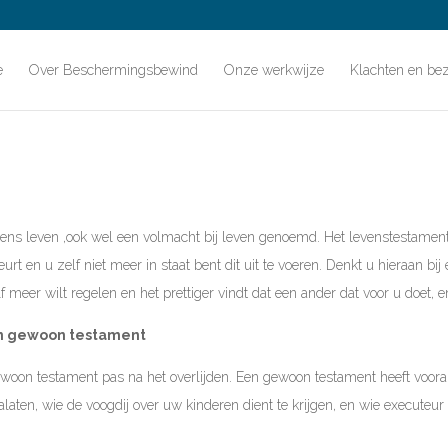
e
Over Beschermingsbewind
Onze werkwijze
Klachten en be
dens leven ,ook wel een volmacht bij leven genoemd. Het levenstestament 
eurt en u zelf niet meer in staat bent dit uit te voeren. Denkt u hieraan b
meer wilt regelen en het prettiger vindt dat een ander dat voor u doet, en
en gewoon testament
gewoon testament pas na het overlijden. Een gewoon testament heeft voor
laten, wie de voogdij over uw kinderen dient te krijgen, en wie executeur