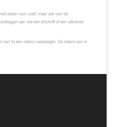
et alleen voor uzelf, maar ook voor de
stleggen aan wie een afschrift of een uittreksel
n kan hij een notaris raadplegen. De notaris kan in